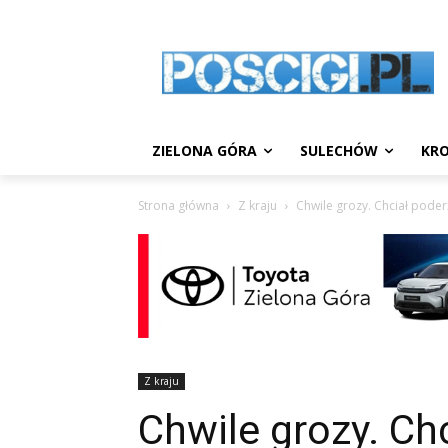
ZIELONA GÓRA
SULECHÓW
KRO
Strona główna
Z kraju
Chwile grozy. Chciał pod
Z kraju
Chwile grozy. Ch