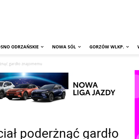
SNO ODRZAŃSKIE
NOWA SÓL
GORZÓW WLKP.
erżnąć gardło znajomemu
ciał poderżnąć gardło