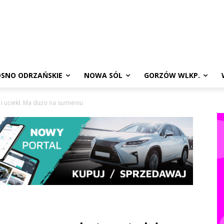
SNO ODRZAŃSKIE
NOWA SÓL
GORZÓW WLKP.
 i uciekł. Ma dużo na sumieniu