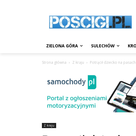
ZIELONA GÓRA
SULECHÓW
KRO
Strona główna
Z kraju
Potrącił dziecko na pasach
Z kraju