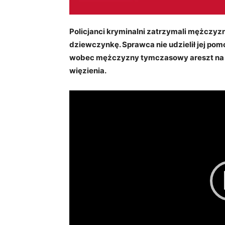
Policjanci kryminalni zatrzymali mężczyznę
dziewczynkę. Sprawca nie udzielił jej pom
wobec mężczyzny tymczasowy areszt na okr
więzienia.
Odtwarzacz
video