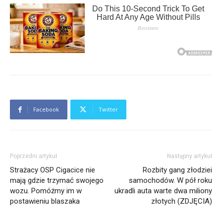
Facebook
Twitter
Poprzedni artykuł
Następny artykuł
Strażacy OSP Cigacice nie
Rozbity gang złodziei
mają gdzie trzymać swojego
samochodów. W pół roku
wozu. Pomóżmy im w
ukradli auta warte dwa miliony
postawieniu blaszaka
złotych (ZDJĘCIA)