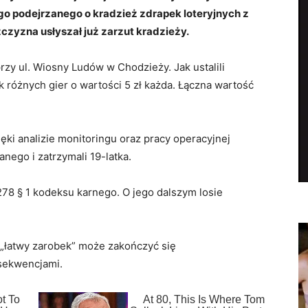
o podejrzanego o kradzież zdrapek loteryjnych z
czyzna usłyszał już zarzut kradzieży.
rzy ul. Wiosny Ludów w Chodzieży. Jak ustalili
k różnych gier o wartości 5 zł każda. Łączna wartość
ięki analizie monitoringu oraz pracy operacyjnej
anego i zatrzymali 19-latka.
278 § 1 kodeksu karnego. O jego dalszym losie
 „łatwy zarobek” może zakończyć się
sekwencjami.