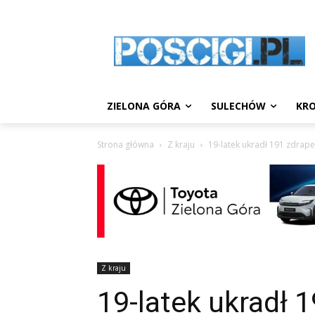
ZIELONA GÓRA
SULECHÓW
KRO
Strona główna
Z kraju
19-latek ukradł 191 zdrape
Z kraju
19-latek ukradł 