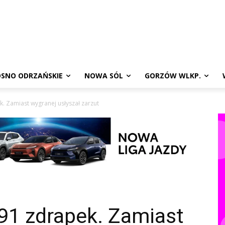
SNO ODRZAŃSKIE
NOWA SÓL
GORZÓW WLKP.
k. Zamiast wygranej usłyszał zarzut
191 zdrapek. Zamiast