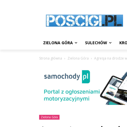
ZIELONA GÓRA
SULECHÓW
KRO
Strona główna
Zielona Góra
Agresja na drodze w 
Zielona Góra