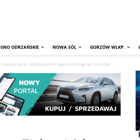
SNO ODRZAŃSKIE
NOWA SÓL
GORZÓW WLKP.
Zielonej Górze. Volkswagenem zajeżdżał drogę tak, że suzuki...