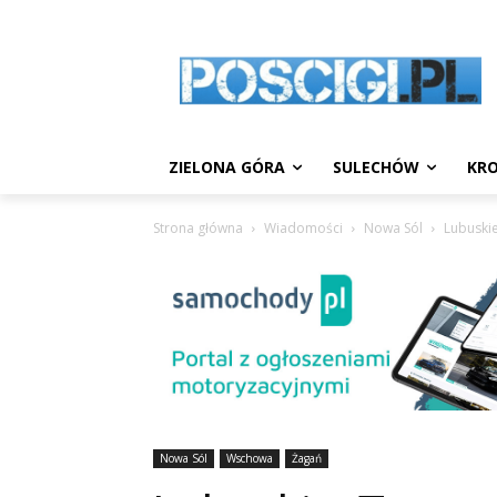
ZIELONA GÓRA
SULECHÓW
KRO
Strona główna
Wiadomości
Nowa Sól
Lubuski
Nowa Sól
Wschowa
Żagań