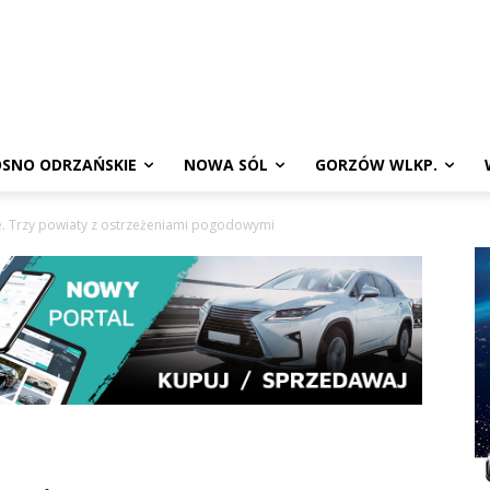
SNO ODRZAŃSKIE
NOWA SÓL
GORZÓW WLKP.
e. Trzy powiaty z ostrzeżeniami pogodowymi