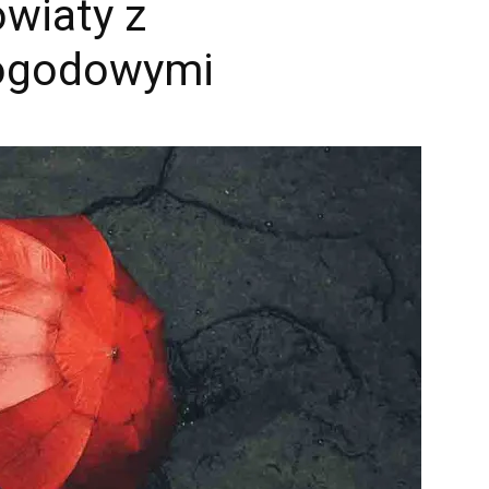
owiaty z
pogodowymi