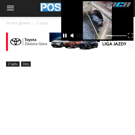
Strona główna
Z sądu
Z sądu
Żary