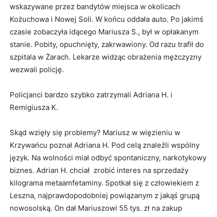
wskazywane przez bandytów miejsca w okolicach
Kożuchowa i Nowej Soli. W końcu oddała auto. Po jakimś
czasie zobaczyła idącego Mariusza S., był w opłakanym
stanie. Pobity, opuchnięty, zakrwawiony. Od razu trafił do
szpitala w Żarach. Lekarze widząc obrażenia mężczyzny
wezwali policję.
Policjanci bardzo szybko zatrzymali Adriana H. i
Remigiusza K.
Skąd wzięły się problemy? Mariusz w więzieniu w
Krzywańcu poznał Adriana H. Pod celą znaleźli wspólny
język. Na wolności miał odbyć spontaniczny, narkotykowy
biznes. Adrian H. chciał zrobić interes na sprzedaży
kilograma metaamfetaminy. Spotkał się z człowiekiem z
Leszna, najprawdopodobniej powiązanym z jakąś grupą
nowosolską. On dał Mariuszowi 55 tys. zł na zakup