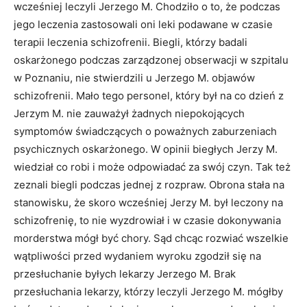
wcześniej leczyli Jerzego M. Chodziło o to, że podczas
jego leczenia zastosowali oni leki podawane w czasie
terapii leczenia schizofrenii. Biegli, którzy badali
oskarżonego podczas zarządzonej obserwacji w szpitalu
w Poznaniu, nie stwierdzili u Jerzego M. objawów
schizofrenii. Mało tego personel, który był na co dzień z
Jerzym M. nie zauważył żadnych niepokojących
symptomów świadczących o poważnych zaburzeniach
psychicznych oskarżonego. W opinii biegłych Jerzy M.
wiedział co robi i może odpowiadać za swój czyn. Tak też
zeznali biegli podczas jednej z rozpraw. Obrona stała na
stanowisku, że skoro wcześniej Jerzy M. był leczony na
schizofrenię, to nie wyzdrowiał i w czasie dokonywania
morderstwa mógł być chory. Sąd chcąc rozwiać wszelkie
wątpliwości przed wydaniem wyroku zgodził się na
przesłuchanie byłych lekarzy Jerzego M. Brak
przesłuchania lekarzy, którzy leczyli Jerzego M. mógłby