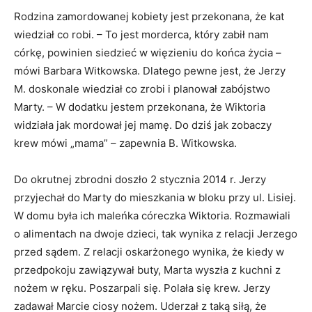
Rodzina zamordowanej kobiety jest przekonana, że kat
wiedział co robi. – To jest morderca, który zabił nam
córkę, powinien siedzieć w więzieniu do końca życia –
mówi Barbara Witkowska. Dlatego pewne jest, że Jerzy
M. doskonale wiedział co zrobi i planował zabójstwo
Marty. – W dodatku jestem przekonana, że Wiktoria
widziała jak mordował jej mamę. Do dziś jak zobaczy
krew mówi „mama” – zapewnia B. Witkowska.
Do okrutnej zbrodni doszło 2 stycznia 2014 r. Jerzy
przyjechał do Marty do mieszkania w bloku przy ul. Lisiej.
W domu była ich maleńka córeczka Wiktoria. Rozmawiali
o alimentach na dwoje dzieci, tak wynika z relacji Jerzego
przed sądem. Z relacji oskarżonego wynika, że kiedy w
przedpokoju zawiązywał buty, Marta wyszła z kuchni z
nożem w ręku. Poszarpali się. Polała się krew. Jerzy
zadawał Marcie ciosy nożem. Uderzał z taką siłą, że