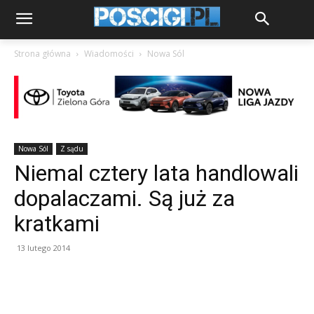
Strona główna
Wiadomości
Nowa Sól
Nowa Sól
Z sądu
Niemal cztery lata handlowali
dopalaczami. Są już za
kratkami
13 lutego 2014