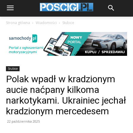
Strona główna
Wiadomości
Słubice
Słubice
Polak wpadł w kradzionym
aucie naćpany kilkoma
narkotykami. Ukrainiec jechał
kradzionym mercedesem
22 października 2025