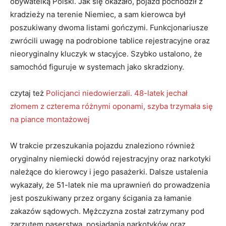
obywatelką Polski. Jak się okazało, pojazd pochodził z
kradzieży na terenie Niemiec, a sam kierowca był
poszukiwany dwoma listami gończymi. Funkcjonariusze
zwrócili uwagę na podrobione tablice rejestracyjne oraz
nieoryginalny kluczyk w stacyjce. Szybko ustalono, że
samochód figuruje w systemach jako skradziony.
czytaj też
Policjanci niedowierzali. 48-latek jechał
złomem z czterema różnymi oponami, szyba trzymała się
na piance montażowej
W trakcie przeszukania pojazdu znaleziono również
oryginalny niemiecki dowód rejestracyjny oraz narkotyki
należące do kierowcy i jego pasażerki. Dalsze ustalenia
wykazały, że 51-latek nie ma uprawnień do prowadzenia
jest poszukiwany przez organy ścigania za łamanie
zakazów sądowych. Mężczyzna został zatrzymany pod
zarzutem paserstwa, posiadania narkotyków oraz