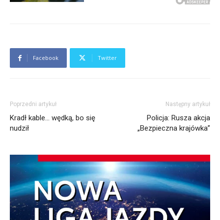
Facebook
Twitter
Poprzedni artykuł
Następny artykuł
Kradł kable… wędką, bo się
Policja: Rusza akcja
nudził
„Bezpieczna krajówka”