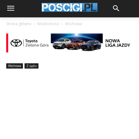
Strona główna
Wiadomości
Wschowa
Wschowa
Z sądu