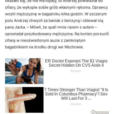
okazało się, że nie ma łopaty, to Andrzej powiedział do
ofiary, że wykopie sobie grób własnymi rękoma. Oprawcy
wozili mężczyznę w bagażniku kilka godzin. W szczerym
polu Andrzej chwycił za baniak z benzyną i oblewał nią
pana Jacka. – Mówił, że spali mnie razem z autem –
opowiadał poszkodowany mężczyzna. Na koniec porzucili
ofiarę w nieoświetlonym aucie z zamkniętym
bagażnikiem na środku drogi we Wschowie.