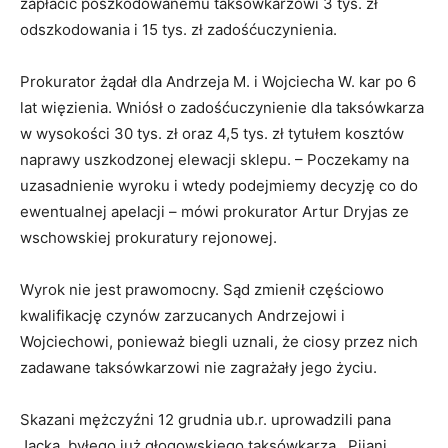
zapłacić poszkodowanemu taksówkarzowi 3 tys. zł
odszkodowania i 15 tys. zł zadośćuczynienia.
Prokurator żądał dla Andrzeja M. i Wojciecha W. kar po 6
lat więzienia. Wniósł o zadośćuczynienie dla taksówkarza
w wysokości 30 tys. zł oraz 4,5 tys. zł tytułem kosztów
naprawy uszkodzonej elewacji sklepu. – Poczekamy na
uzasadnienie wyroku i wtedy podejmiemy decyzję co do
ewentualnej apelacji – mówi prokurator Artur Dryjas ze
wschowskiej prokuratury rejonowej.
Wyrok nie jest prawomocny. Sąd zmienił częściowo
kwalifikację czynów zarzucanych Andrzejowi i
Wojciechowi, ponieważ biegli uznali, że ciosy przez nich
zadawane taksówkarzowi nie zagrażały jego życiu.
Skazani mężczyźni 12 grudnia ub.r. uprowadzili pana
Jacka, byłego już głogowskiego taksówkarza. Pijani