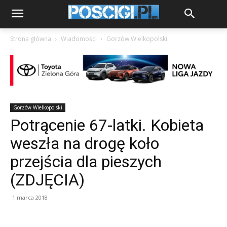
Strona główna
Wiadomości
Gorzów Wielkopolski
Gorzów Wielkopolski
Potrącenie 67-latki. Kobieta
weszła na drogę koło
przejścia dla pieszych
(ZDJĘCIA)
1 marca 2018