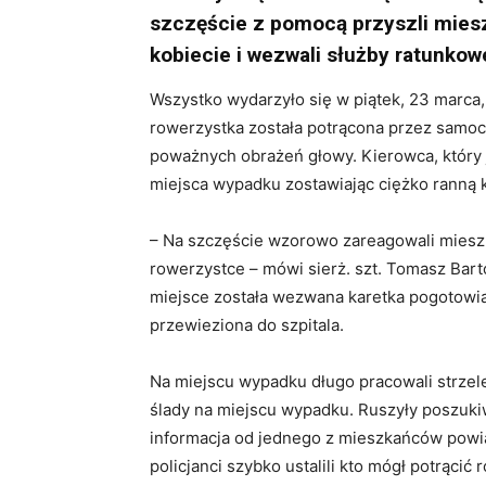
szczęście z pomocą przyszli mies
kobiecie i wezwali służby ratunkow
Wszystko wydarzyło się w piątek, 23 marca, 
rowerzystka została potrącona przez samoch
poważnych obrażeń głowy. Kierowca, który ją
miejsca wypadku zostawiając ciężko ranną 
– Na szczęście wzorowo zareagowali miesz
rowerzystce – mówi sierż. szt. Tomasz Barto
miejsce została wezwana karetka pogotowia
przewieziona do szpitala.
Na miejscu wypadku długo pracowali strzele
ślady na miejscu wypadku. Ruszyły poszuki
informacja od jednego z mieszkańców powiatu
policjanci szybko ustalili kto mógł potrąci