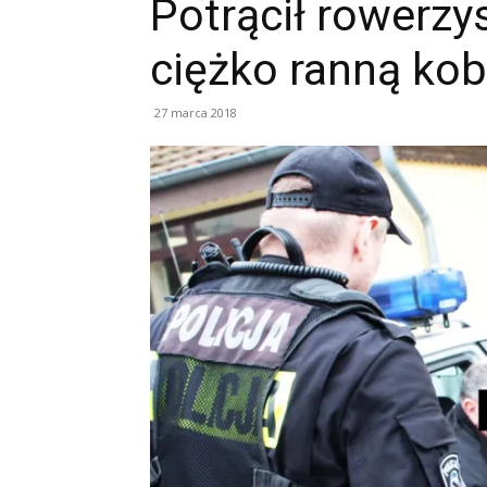
Potrącił rowerzys
ciężko ranną kob
27 marca 2018