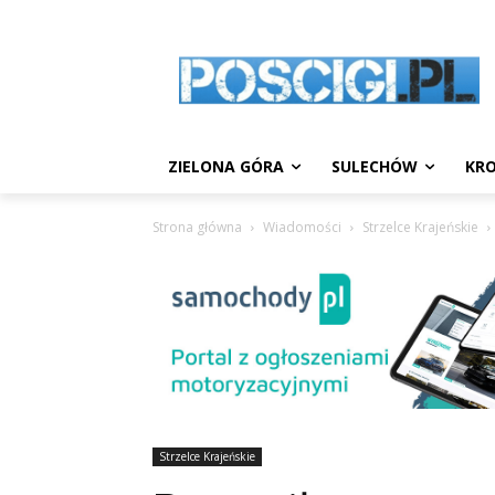
ZIELONA GÓRA
SULECHÓW
KRO
Strona główna
Wiadomości
Strzelce Krajeńskie
Strzelce Krajeńskie