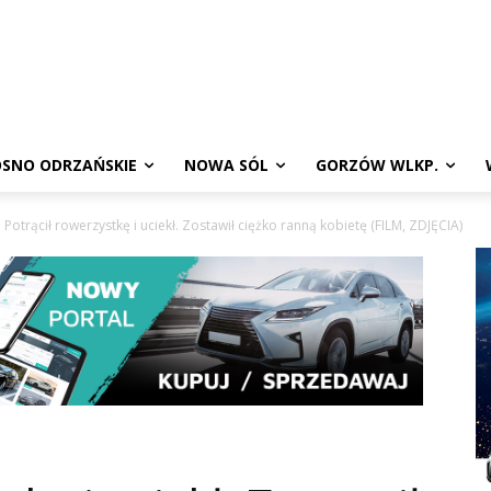
SNO ODRZAŃSKIE
NOWA SÓL
GORZÓW WLKP.
Potrącił rowerzystkę i uciekł. Zostawił ciężko ranną kobietę (FILM, ZDJĘCIA)