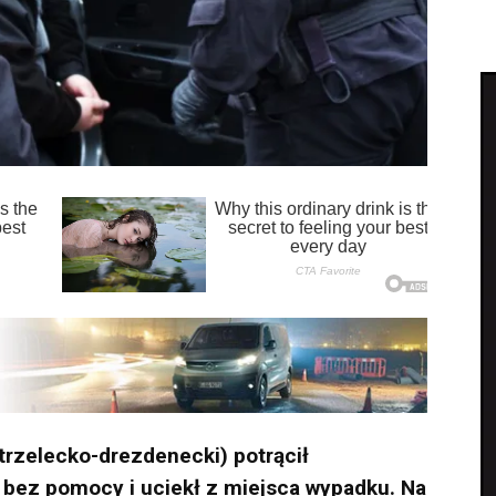
trzelecko-drezdenecki) potrącił
ą bez pomocy i uciekł z miejsca wypadku. Na