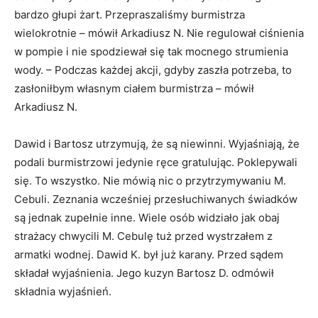
bardzo głupi żart. Przepraszaliśmy burmistrza
wielokrotnie – mówił Arkadiusz N. Nie regulował ciśnienia
w pompie i nie spodziewał się tak mocnego strumienia
wody. – Podczas każdej akcji, gdyby zaszła potrzeba, to
zasłoniłbym własnym ciałem burmistrza – mówił
Arkadiusz N.
Dawid i Bartosz utrzymują, że są niewinni. Wyjaśniają, że
podali burmistrzowi jedynie ręce gratulując. Poklepywali
się. To wszystko. Nie mówią nic o przytrzymywaniu M.
Cebuli. Zeznania wcześniej przesłuchiwanych świadków
są jednak zupełnie inne. Wiele osób widziało jak obaj
strażacy chwycili M. Cebulę tuż przed wystrzałem z
armatki wodnej. Dawid K. był już karany. Przed sądem
składał wyjaśnienia. Jego kuzyn Bartosz D. odmówił
składnia wyjaśnień.