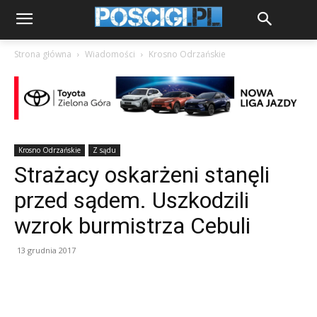
Strona główna
Wiadomości
Krosno Odrzańskie
Krosno Odrzańskie
Z sądu
Strażacy oskarżeni stanęli
przed sądem. Uszkodzili
wzrok burmistrza Cebuli
13 grudnia 2017