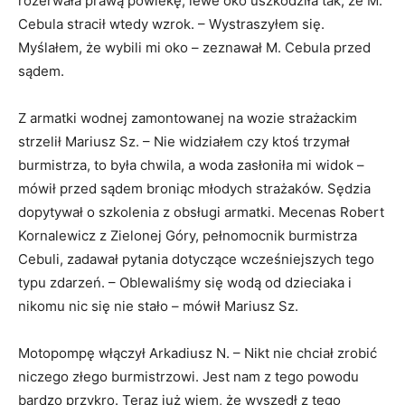
rozerwała prawą powiekę, lewe oko uszkodziła tak, że M.
Cebula stracił wtedy wzrok. – Wystraszyłem się.
Myślałem, że wybili mi oko – zeznawał M. Cebula przed
sądem.
Z armatki wodnej zamontowanej na wozie strażackim
strzelił Mariusz Sz. – Nie widziałem czy ktoś trzymał
burmistrza, to była chwila, a woda zasłoniła mi widok –
mówił przed sądem broniąc młodych strażaków. Sędzia
dopytywał o szkolenia z obsługi armatki. Mecenas Robert
Kornalewicz z Zielonej Góry, pełnomocnik burmistrza
Cebuli, zadawał pytania dotyczące wcześniejszych tego
typu zdarzeń. – Oblewaliśmy się wodą od dzieciaka i
nikomu nic się nie stało – mówił Mariusz Sz.
Motopompę włączył Arkadiusz N. – Nikt nie chciał zrobić
niczego złego burmistrzowi. Jest nam z tego powodu
bardzo przykro. Teraz już wiem, że wyszedł z tego