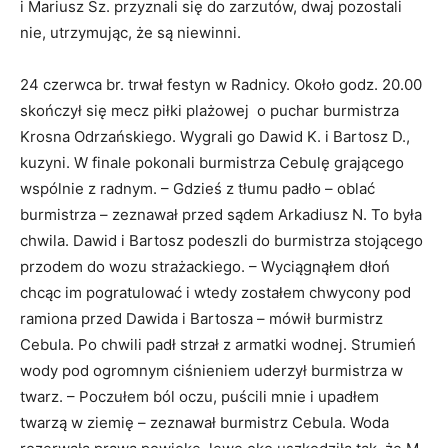
i Mariusz Sz. przyznali się do zarzutów, dwaj pozostali
nie, utrzymując, że są niewinni.
24 czerwca br. trwał festyn w Radnicy. Około godz. 20.00
skończył się mecz piłki plażowej o puchar burmistrza
Krosna Odrzańskiego. Wygrali go Dawid K. i Bartosz D.,
kuzyni. W finale pokonali burmistrza Cebulę grającego
wspólnie z radnym. – Gdzieś z tłumu padło – oblać
burmistrza – zeznawał przed sądem Arkadiusz N. To była
chwila. Dawid i Bartosz podeszli do burmistrza stojącego
przodem do wozu strażackiego. – Wyciągnąłem dłoń
chcąc im pogratulować i wtedy zostałem chwycony pod
ramiona przed Dawida i Bartosza – mówił burmistrz
Cebula. Po chwili padł strzał z armatki wodnej. Strumień
wody pod ogromnym ciśnieniem uderzył burmistrza w
twarz. – Poczułem ból oczu, puścili mnie i upadłem
twarzą w ziemię – zeznawał burmistrz Cebula. Woda