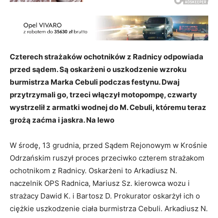
Czterech strażaków ochotników z Radnicy odpowiada
przed sądem. Są oskarżeni o uszkodzenie wzroku
burmistrza Marka Cebuli podczas festynu. Dwaj
przytrzymali go, trzeci włączył motopompę, czwarty
wystrzelił z armatki wodnej do M. Cebuli, któremu teraz
grożą zaćma i jaskra. Na lewo
W środę, 13 grudnia, przed Sądem Rejonowym w Krośnie
Odrzańskim ruszył proces przeciwko czterem strażakom
ochotnikom z Radnicy. Oskarżeni to Arkadiusz N.
naczelnik OPS Radnica, Mariusz Sz. kierowca wozu i
strażacy Dawid K. i Bartosz D. Prokurator oskarżył ich o
ciężkie uszkodzenie ciała burmistrza Cebuli. Arkadiusz N.