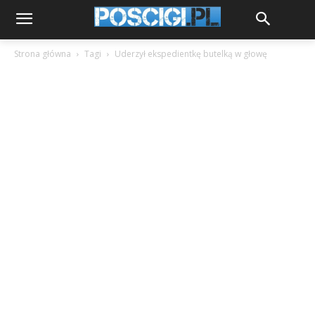
Strona główna
Tagi
Uderzył ekspedientkę butelką w głowę