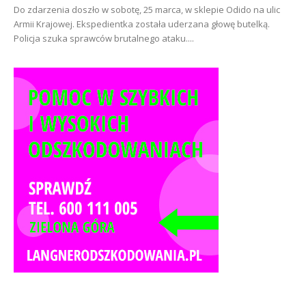
Do zdarzenia doszło w sobotę, 25 marca, w sklepie Odido na ulic
Armii Krajowej. Ekspedientka została uderzana głowę butelką.
Policja szuka sprawców brutalnego ataku....