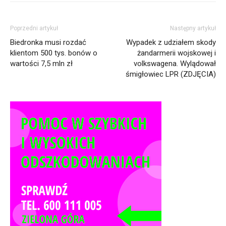
Poprzedni artykuł
Następny artykuł
Biedronka musi rozdać
Wypadek z udziałem skody
klientom 500 tys. bonów o
żandarmerii wojskowej i
wartości 7,5 mln zł
volkswagena. Wylądował
śmigłowiec LPR (ZDJĘCIA)