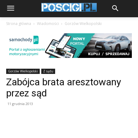
Strona główna
Wiadomości
Gorzów Wielkopolski
Gorzów Wielkopolski
Z sądu
Zabójca brata aresztowany
przez sąd
11 grudnia 2013