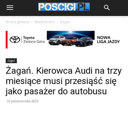
Strona główna
Wiadomości
Żagań
Żagań
Żagań. Kierowca Audi na trzy
miesiące musi przesiąść się
jako pasażer do autobusu
23 października 2025