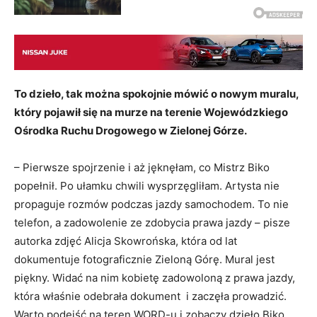
To dzieło, tak można spokojnie mówić o nowym muralu,
który pojawił się na murze na terenie Wojewódzkiego
Ośrodka Ruchu Drogowego w Zielonej Górze.
– Pierwsze spojrzenie i aż jęknęłam, co Mistrz Biko
popełnił. Po ułamku chwili wysprzęgliłam. Artysta nie
propaguje rozmów podczas jazdy samochodem. To nie
telefon, a zadowolenie ze zdobycia prawa jazdy – pisze
autorka zdjęć Alicja Skowrońska, która od lat
dokumentuje fotograficznie Zieloną Górę. Mural jest
piękny. Widać na nim kobietę zadowoloną z prawa jazdy,
która właśnie odebrała dokument i zaczęła prowadzić.
Warto podejść na teren WORD-u i zobaczy dzieło Biko.