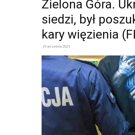
Zielona Góra. Uk
siedzi, był posz
kary więzienia (
25 września 2025