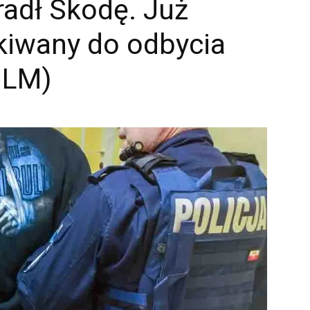
radł Skodę. Już
ukiwany do odbycia
FILM)