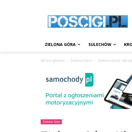
ZIELONA GÓRA
SULECHÓW
KRO
Strona główna
Zielona Góra
Zielona Góra. Ukradł
Zielona Góra