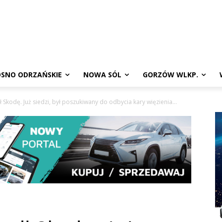
SNO ODRZAŃSKIE
NOWA SÓL
GORZÓW WLKP.
 Skodę. Już siedzi, był poszukiwany do odbycia kary więzienia...