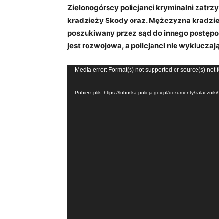
Zielonogórscy policjanci kryminalni zatrzy
kradzieży Skody oraz. Mężczyzna kradzi
poszukiwany przez sąd do innego postępow
jest rozwojowa, a policjanci nie wyklucza
Odtwarzacz
Media error: Format(s) not supported or source(s) not 
video
Pobierz plik: https://lubuska.policja.gov.pl/dokumenty/zalaczn