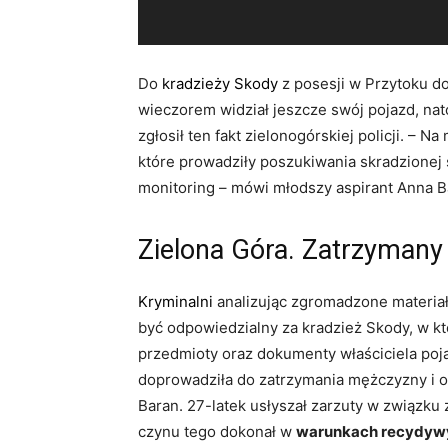
Do
kradzieży Skody
z posesji w Przytoku do
wieczorem widział jeszcze swój pojazd, nat
zgłosił ten fakt zielonogórskiej policji. – Na
które prowadziły poszukiwania skradzionej s
monitoring – mówi młodszy aspirant Anna Ba
Zielona Góra. Zatrzymany 
Kryminalni
analizując zgromadzone materiały
być odpowiedzialny za kradzież Skody, w kt
przedmioty oraz dokumenty właściciela poj
doprowadziła do zatrzymania mężczyzny i o
Baran. 27-latek usłyszał zarzuty w związku
czynu tego dokonał w
warunkach recydyw