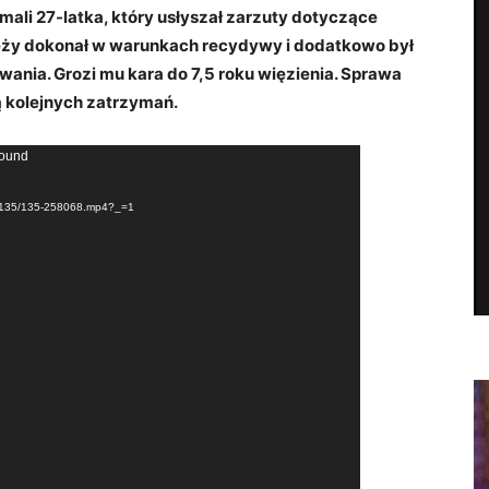
mali 27-latka, który usłyszał zarzuty dotyczące
eży dokonał w warunkach recydywy i dodatkowo był
ania. Grozi mu kara do 7,5 roku więzienia. Sprawa
ją kolejnych zatrzymań.
found
iki/135/135-258068.mp4?_=1