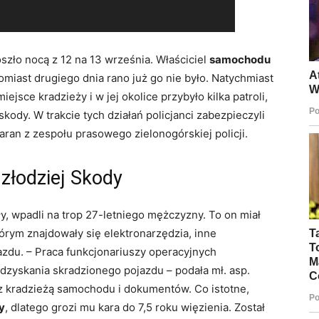
szło nocą z 12 na 13 września. Właściciel
samochodu
omiast drugiego dnia rano już go nie było. Natychmiast
 miejsce kradzieży i w jej okolice przybyło kilka patroli,
kody. W trakcie tych działań policjanci zabezpieczyli
ran z zespołu prasowego zielonogórskiej policji.
złodziej Skody
, wpadli na trop 27-letniego mężczyzny. To on miał
órym znajdowały się elektronarzędzia, inne
azdu. – Praca funkcjonariuszy operacyjnych
dzyskania skradzionego pojazdu – podała mł. asp.
 z kradzieżą samochodu i dokumentów. Co istotne,
y
, dlatego grozi mu kara do 7,5 roku więzienia. Został