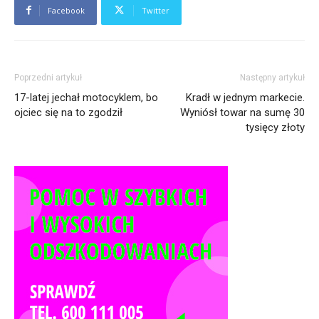
Facebook
Twitter
Poprzedni artykuł
Następny artykuł
17-latej jechał motocyklem, bo
Kradł w jednym markecie.
ojciec się na to zgodził
Wyniósł towar na sumę 30
tysięcy złoty