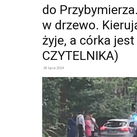
do Przybymierza
w drzewo. Kierują
żyje, a córka jes
CZYTELNIKA)
28 lipca 2024