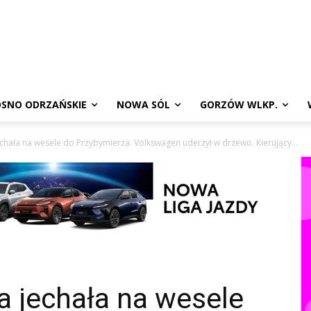
SNO ODRZAŃSKIE
NOWA SÓL
GORZÓW WLKP.
chała na wesele do Przybymierza. Volkswagen uderzył w drzewo. Kierujący...
a jechała na wesele