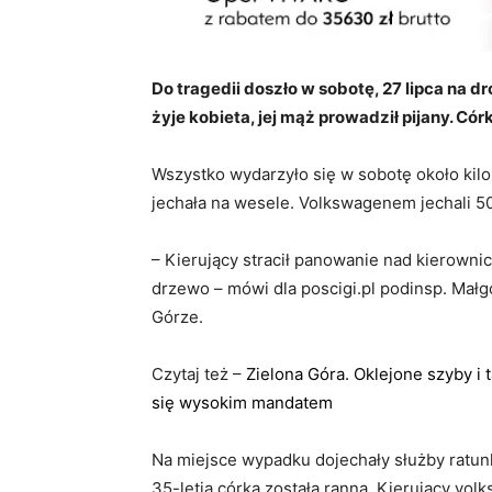
Do tragedii doszło w sobotę, 27 lipca na 
żyje kobieta, jej mąż prowadził pijany. Cór
Wszystko wydarzyło się w sobotę około kilo
jechała na wesele. Volkswagenem jechali 50-
– Kierujący stracił panowanie nad kierowni
drzewo – mówi dla poscigi.pl podinsp. Małgo
Górze.
Czytaj też –
Zielona Góra. Oklejone szyby i 
się wysokim mandatem
Na miejsce wypadku dojechały służby ratunk
35-letia córka została ranna. Kierujący vo