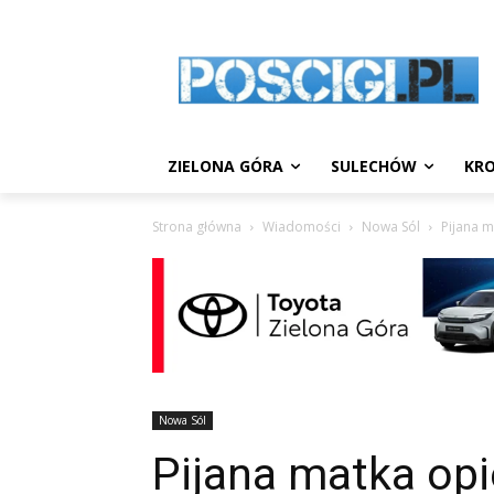
ZIELONA GÓRA
SULECHÓW
KRO
Strona główna
Wiadomości
Nowa Sól
Pijana m
Nowa Sól
Pijana matka opi