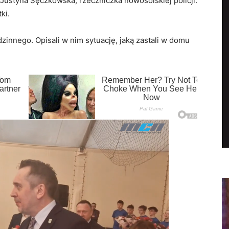
. Justyna Sęczkowska, rzeczniczka nowosolskiej policji.
ki.
zinnego. Opisali w nim sytuację, jaką zastali w domu