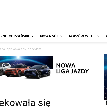
SNO ODRZAŃSKIE
NOWA SÓL
GORZÓW WLKP.
atka opiekowała się dzieckiem
ekowała się