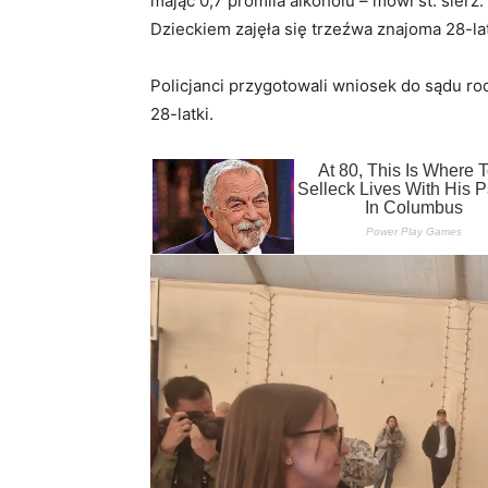
mając 0,7 promila alkoholu – mówi st. sierż
Dzieckiem zajęła się trzeźwa znajoma 28-lat
Policjanci przygotowali wniosek do sądu rod
28-latki.