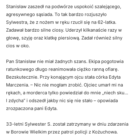
Stanisław zaszedł na podwórze uspokoić szalejącego,
agresywnego sąsiada. To tak bardzo rozjuszyło
Sylwestra, że z nożem w ręku rzucił się na 62-latka.
Zadawał bardzo silne ciosy. Uderzył kilkanaście razy w
głowę, szyję oraz klatkę piersiową. Zadał również silny
cios w oko.
Pan Stanisław nie miał żadnych szans. Ekipa pogotowia
ratunkowego długo reanimowała ciężko ranną ofiarę.
Bezskutecznie. Przy konającym ojcu stała córka Edyta
Marczenia. – Nic nie mogłam zrobić. Ojciec umarł mi na
rękach, a morderca tylko powiedział do mnie „niech sku…
l zdycha” i odszedł jakby nic się nie stało – opowiada
zrozpaczona pani Edyta.
33-letni Sylwester S. został zatrzymany w dniu zdarzenia
w Borowie Wielkim przez patrol policji z Kożuchowa.