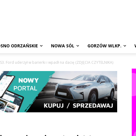
SNO ODRZAŃSKIE
NOWA SÓL
GORZÓW WLKP.
S3. Ford uderzył w barierki i wpadł na dacię (ZDJĘCIA CZYTELNIKA)