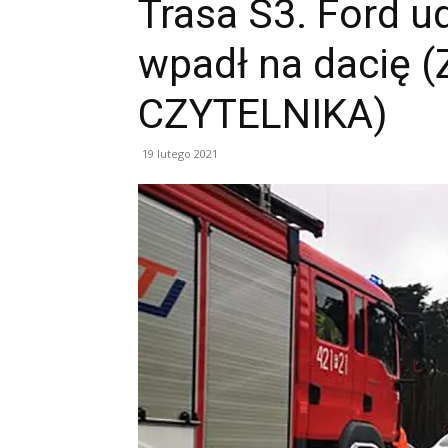
Trasa S3. Ford ud
wpadł na dacię 
CZYTELNIKA)
19 lutego 2021