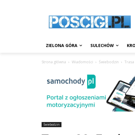
ZIELONA GÓRA
SULECHÓW
KRO
Strona główna
Wiadomości
Świebodzin
Trasa 
Świebodzin