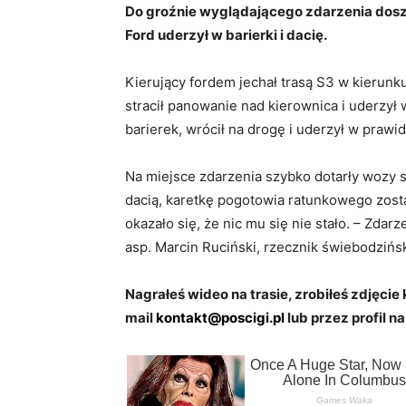
Do groźnie wyglądającego zdarzenia doszło
Ford uderzył w barierki i dacię.
Kierujący fordem jechał trasą S3 w kieru
stracił panowanie nad kierownica i uderzył w
barierek, wrócił na drogę i uderzył w praw
Na miejsce zdarzenia szybko dotarły wozy s
dacią, karetkę pogotowia ratunkowego zosta
okazało się, że nic mu się nie stało. – Zdar
asp. Marcin Ruciński, rzecznik świebodziński
Nagrałeś wideo na trasie, zrobiłeś zdjęcie 
mail
kontakt@poscigi.pl
lub przez profil na