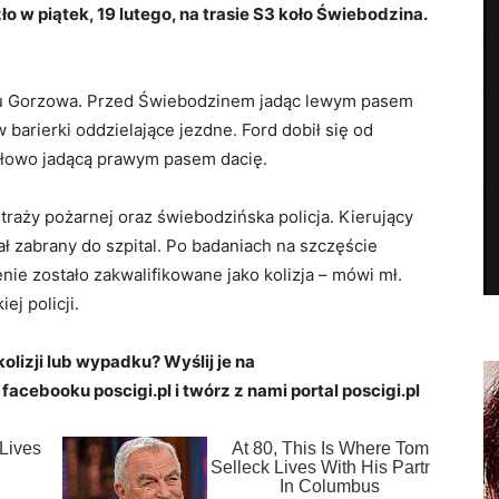
 w piątek, 19 lutego, na trasie S3 koło Świebodzina.
nku Gorzowa. Przed Świebodzinem jadąc lewym pasem
 barierki oddzielające jezdne. Ford dobił się od
idłowo jadącą prawym pasem dacię.
traży pożarnej oraz świebodzińska policja. Kierujący
ł zabrany do szpital. Po badaniach na szczęście
zenie zostało zakwalifikowane jako kolizja – mówi mł.
ej policji.
kolizji lub wypadku? Wyślij je na
 facebooku poscigi.pl i twórz z nami portal poscigi.pl