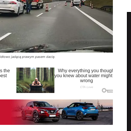
rawidłowo jadącą prawym pasem dacię.