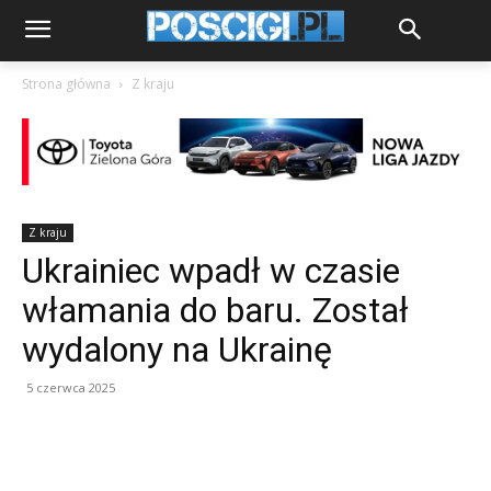
Strona główna
Z kraju
Z kraju
Ukrainiec wpadł w czasie
włamania do baru. Został
wydalony na Ukrainę
5 czerwca 2025