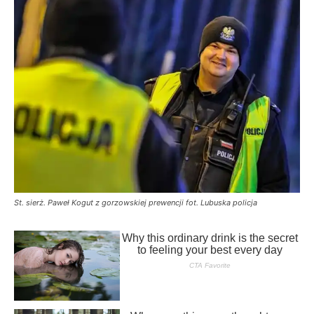
St. sierż. Paweł Kogut z gorzowskiej prewencji fot. Lubuska policja