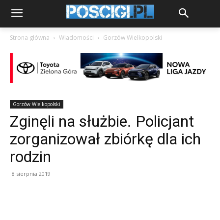
Strona główna
Wiadomości
Gorzów Wielkopolski
Gorzów Wielkopolski
Zginęli na służbie. Policjant
zorganizował zbiórkę dla ich
rodzin
8 sierpnia 2019