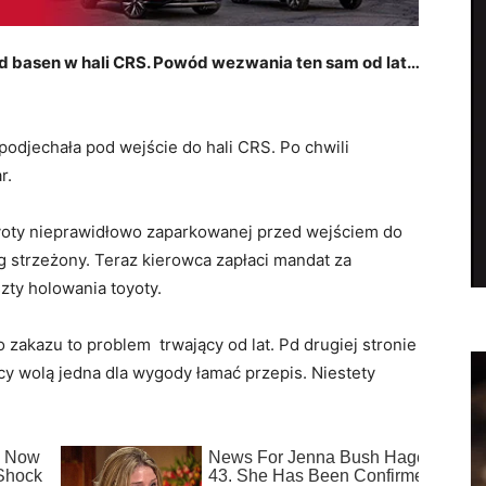
d basen w hali CRS. Powód wezwania ten sam od lat…
 podjechała pod wejście do hali CRS. Po chwili
r.
oyoty nieprawidłowo zaparkowanej przed wejściem do
g strzeżony. Teraz kierowca zapłaci mandat za
zty holowania toyoty.
zakazu to problem trwający od lat. Pd drugiej stronie
cy wolą jedna dla wygody łamać przepis. Niestety