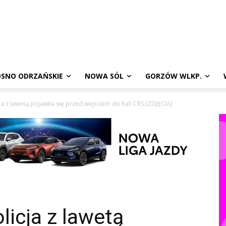
SNO ODRZAŃSKIE
NOWA SÓL
GORZÓW WLKP.
a z lawetą pojawiła się przed wejściem do hali CRS (ZDJĘCIA)
licja z lawetą