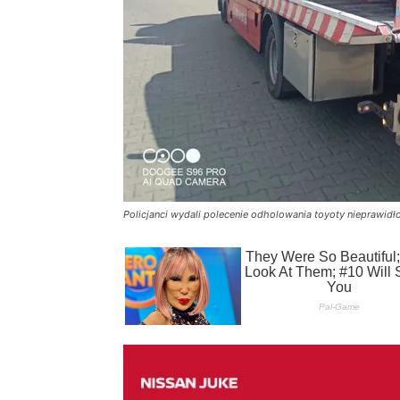
Policjanci wydali polecenie odholowania toyoty nieprawid