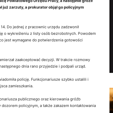
icę Powiatowego Urzędu Pracy, a następnie groził
już zarzuty, a prokurator objął go policyjnym
 14. Do jednej z pracownic urzędu zadzwonił
ję o wykreśleniu z listy osób bezrobotnych. Powodem
 co jest wymagane do potwierdzenia gotowości
zamierzał zaakceptować decyzji. W trakcie rozmowy
 następnego dnia rano przyjedzie i podpali urząd.
adomiła policję. Funkcjonariusze szybko ustalili i
jsca zamieszkania.
jonariusza publicznego oraz kierowania gróźb
ty dozorem policyjnym, a także zakazem kontaktowania