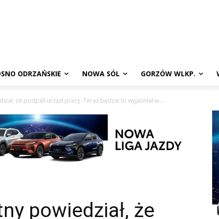
SNO ODRZAŃSKIE
NOWA SÓL
GORZÓW WLKP.
iał, że podpali urząd pracy. Teraz będzie to wyjaśniał w...
ny powiedział, że