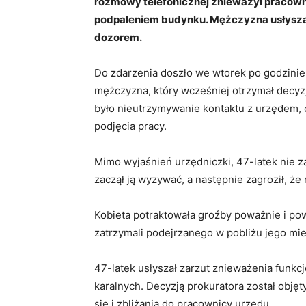
rozmowy telefonicznej znieważył pracown
podpaleniem budynku. Mężczyzna usłyszał 
dozorem.
Do zdarzenia doszło we wtorek po godzinie
mężczyzna, który wcześniej otrzymał decyz
było nieutrzymywanie kontaktu z urzędem,
podjęcia pracy.
Mimo wyjaśnień urzędniczki, 47-latek nie 
zaczął ją wyzywać, a następnie zagroził, że
Kobieta potraktowała groźby poważnie i powi
zatrzymali podejrzanego w pobliżu jego mie
47-latek usłyszał zarzut znieważenia funkc
karalnych. Decyzją prokuratora został obję
się i zbliżania do pracownicy urzędu.