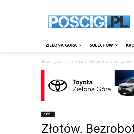
ZIELONA GÓRA
SULECHÓW
KRO
Strona główna
Z kraju
Złotów. Bezrobotny powiedz
Z kraju
Złotów. Bezrobot