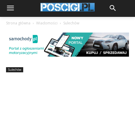
Strona główna
Wiadomości
Sulechów
Sulechów