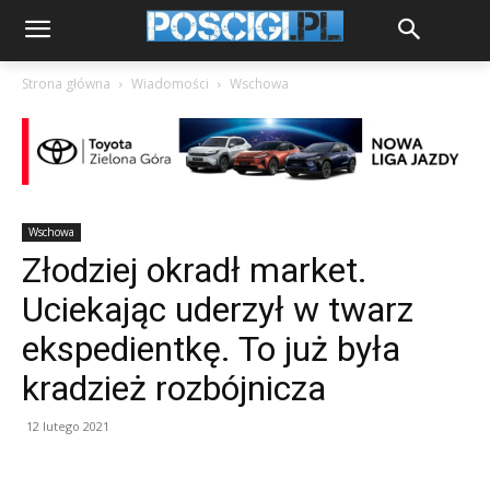
Strona główna
Wiadomości
Wschowa
Wschowa
Złodziej okradł market.
Uciekając uderzył w twarz
ekspedientkę. To już była
kradzież rozbójnicza
12 lutego 2021