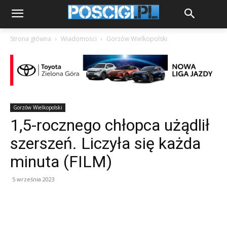
Strona główna
Wiadomości
Gorzów Wielkopolski
Gorzów Wielkopolski
1,5-rocznego chłopca użądlił
szerszeń. Liczyła się każda
minuta (FILM)
5 września 2023