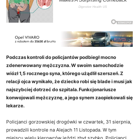
Podczas kontroli do policjantów podbiegł mocno
zdenerwowany mężczyzna. W swoim samochodzie
wiózł 1,5 rocznego syna, którego użądlił szerszeń. Z
relacji ojca wynikało, że dziecko robi się blade i musi jak
najszybciej dotrzeć do szpitala. Funkcjonariusze
konwojowali mężczyznę, a jego synem zaopiekowali się
lekarze.
Policjanci gorzowskiej drogówki w czwartek, 31 sierpnia,
prowadzili kontrole na Alejach 11 Listopada. W tym
miejscu wielu kierowców jeździ zbyt szybko. Policjanci