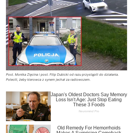
Post. Monika Zięcina i post. Filip Dubicki od razu przystąpili do działania.
Polecili, żeby kierowca z synem jechał za radiowozem.