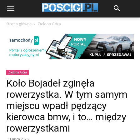
Strona główna
Zielona Góra
Zielona Góra
Koło Bojadeł zginęła
rowerzystka. W tym samym
miejscu wpadł pędzący
kierowca bmw, i to… między
rowerzystkami
31 lipca 2025