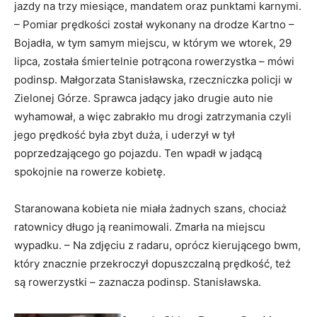
jazdy na trzy miesiące, mandatem oraz punktami karnymi.
– Pomiar prędkości został wykonany na drodze Kartno –
Bojadła, w tym samym miejscu, w którym we wtorek, 29
lipca, została śmiertelnie potrącona rowerzystka – mówi
podinsp. Małgorzata Stanisławska, rzeczniczka policji w
Zielonej Górze. Sprawca jadący jako drugie auto nie
wyhamował, a więc zabrakło mu drogi zatrzymania czyli
jego prędkość była zbyt duża, i uderzył w tył
poprzedzającego go pojazdu. Ten wpadł w jadącą
spokojnie na rowerze kobietę.
Staranowana kobieta nie miała żadnych szans, chociaż
ratownicy długo ją reanimowali. Zmarła na miejscu
wypadku. – Na zdjęciu z radaru, oprócz kierującego bwm,
który znacznie przekroczył dopuszczalną prędkość, też
są rowerzystki – zaznacza podinsp. Stanisławska.