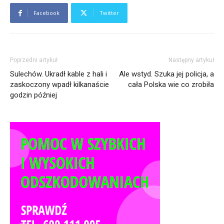
Facebook
Twitter
Poprzedni artykuł
Następny artykuł
Sulechów. Ukradł kable z hali i
Ale wstyd. Szuka jej policja, a
zaskoczony wpadł kilkanaście
cała Polska wie co zrobiła
godzin później