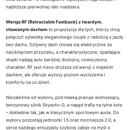
najbliższe pierwotnej idei roadstera.
Wersja RF (Retractable Fastback) z twardym,
chowanym dachem
to propozycja dla tych, którzy chcą
połączyć sylwetkę eleganckiego coupé z radością z jazdy
bez dachu. Sztywny dach chowa się elektrycznie za
naciśnięciem przycisku, a charakterystyczne, opadające
słupki nadają autu bardziej dostojny, nowoczesny
charakter. RF jest nieco droższa od wersji z miękkim
dachem, ale oferuje wyższy poziom wyciszenia i
komfortu na co dzień.
Niezależnie od wyboru, pod maską pracuje wolnossący,
benzynowy silnik Skyactiv-G, a napęd trafia na tylne koła
– dokładnie tak, jak w klasycznym sportowym aucie. Do
wyboru pozostają jednostki 1.5 oraz mocniejsza 2.0, a
serce każdego entuzjasty szybciej zabije na myśl o