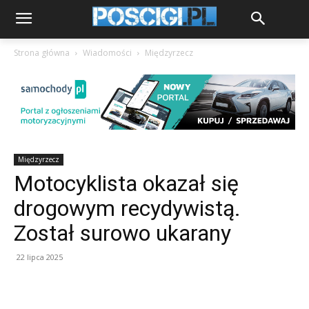
Strona główna
Wiadomości
Międzyrzecz
Międzyrzecz
Motocyklista okazał się
drogowym recydywistą.
Został surowo ukarany
22 lipca 2025