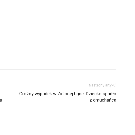
Twitter
Następny artykuł
Groźny wypadek w Zielonej Łące. Dziecko spadło
ja
z dmuchańca