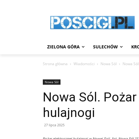
ZIELONA GÓRA
SULECHÓW
KR
Strona główna
Wiadomości
Nowa Sól
Nowa Sól.
Nowa Sól
Nowa Sól. Pożar 
hulajnogi
27 lipca 2025
Pożar elektrycznej hulajnogi w Nowej Soli. fot. Nowa Sól 11