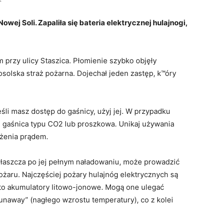
owej Soli. Zapaliła się bateria elektrycznej hulajnogi,
 przy ulicy Staszica. Płomienie szybko objęły
solska straż pożarna. Dojechał jeden zastęp, k™óry
.
śli masz dostęp do gaśnicy, użyj jej. W przypadku
ę gaśnica typu CO2 lub proszkowa. Unikaj używania
żenia prądem.
właszcza po jej pełnym naładowaniu, może prowadzić
żaru. Najczęściej pożary hulajnóg elektrycznych są
 to akumulatory litowo-jonowe. Mogą one ulegać
runaway” (nagłego wzrostu temperatury), co z kolei