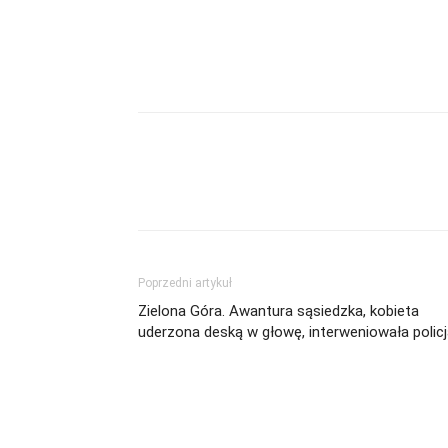
Facebook
Podziel się
Poprzedni artykuł
Zielona Góra. Awantura sąsiedzka, kobieta
uderzona deską w głowę, interweniowała polic