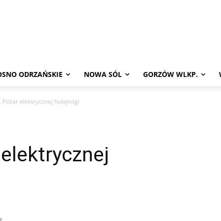
OSNO ODRZAŃSKIE
NOWA SÓL
GORZÓW WLKP.
 Pożar elektrycznej hulajnogi
elektrycznej
2