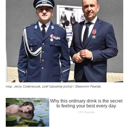
insp. Jerzy Czebreszuk, szef lubuskiej policji i Sławomir Pawlak.