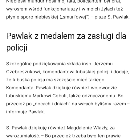
Niebieski mundur nosił mój tata, policjantem był brat,
wyrosłem wśród funkcjonariuszy i w moich żyłach też
płynie sporo niebieskiej („smurfowej”) – pisze S. Pawlak.
Pawlak z medalem za zasługi dla
policji
Szczególne podziękowania składa insp. Jerzemu
Czebreszukowi, komendantowi lubuskiej policji i dodaje,
że lubuska policja ma szczęście mieć takiego
Komendanta. Pawlak dziękuje również wojewodzie
lubuskiemu Markowi Cebuli, także odznaczonemu. Bo
przecież po „nocach i dniach” na wałach byliśmy razem –
informuje Pawlak.
S. Pawlak dziękuję również Magdalenie Wlazły, za
wyrozumiałość. – Bo przecież trzeba było ten prawie