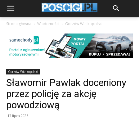
Strona główna
Wiadomości
Gorzów Wielkopolski
Gorzów Wielkopolski
Sławomir Pawlak doceniony
przez policję za akcję
powodziową
17 lipca 2025