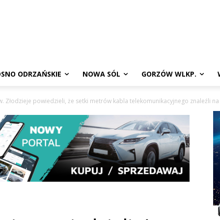
SNO ODRZAŃSKIE
NOWA SÓL
GORZÓW WLKP.
. Złodzieje powiedzieli, że setki metrów kabla telekomunikacyjnego znaleźli na