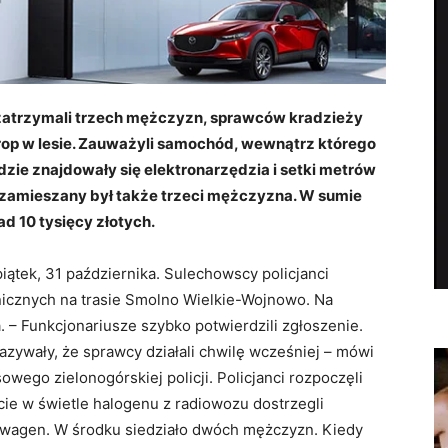
 zatrzymali trzech mężczyzn, sprawców kradzieży
 trop w lesie. Zauważyli samochód, wewnątrz którego
ie znajdowały się elektronarzędzia i setki metrów
ż zamieszany był także trzeci mężczyzna. W sumie
d 10 tysięcy złotych.
iątek, 31 października. Sulechowscy policjanci
fonicznych na trasie Smolno Wielkie-Wojnowo. Na
. – Funkcjonariusze szybko potwierdzili zgłoszenie.
azywały, że sprawcy działali chwilę wcześniej – mówi
wego zielonogórskiej policji. Policjanci rozpoczęli
e w świetle halogenu z radiowozu dostrzegli
wagen. W środku siedziało dwóch mężczyzn. Kiedy