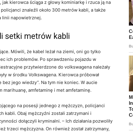
i, jak kierowca ściąga z głowy kominiarkę i rzuca ją na
policjanci znaleźli około 300 metrów kabli, a także
linii napowietrznej.
i setki metrów kabli
e. Mówili, że kabel leżał na ziemi, oni go tylko
oniec ich problemów. Po sprawdzeniu pojazdu w
ejestracyjne przytwierdzone do volkswagena należały
 były w środku Volkswagena. Kierowca próbował
e bez jego wiedzy”. Na tym nie koniec. W aucie
ym marihuanę, amfetaminę i met amfetaminę.
jącego na posesji jednego z mężczyzn, policjanci
h kabli. Obaj mężczyźni zostali zatrzymani i
nności dołączyli kryminalni. – Ich działania pozwoliły
nież trzeci mężczyzna. On również został zatrzymany,