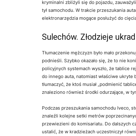
kryminalni zbliżyli się do pojazdu, zauważyl
tył samochodu. W trakcie przeszukania auta 
elektronarzędzia mogące posłużyć do cięcia 
Sulechów. Złodzieje ukradl
Tłumaczenie mężczyzn było mało przekonując
podnieśli. Szybko okazało się, że to nie k
policyjnych systemach wyszło, że tablice r
do innego auta, natomiast właściwe ukryte
tłumaczyć, że ktoś musiał „podmienić tablic
znaleziono również środki odurzające, w t
Podczas przeszukania samochodu Iveco, sto
znaleźli kolejne setki metrów poprzecinanyc
przewiezieni do komisariatu. Do dalszych czy
ustalić, że w kradzieżach uczestniczył rów