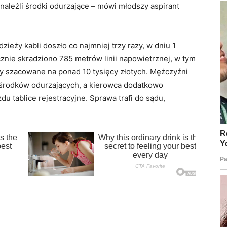
naleźli środki odurzające – mówi młodszy aspirant
zieży kabli doszło co najmniej trzy razy, w dniu 1
cznie skradziono 785 metrów linii napowietrznej, w tym
aty szacowane na ponad 10 tysięcy złotych. Mężczyźni
ia środków odurzających, a kierowca dodatkowo
u tablice rejestracyjne. Sprawa trafi do sądu,