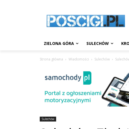
ZIELONA GÓRA
SULECHÓW
KRO
Strona główna
Wiadomości
Sulechów
Sulechów
Sulechów