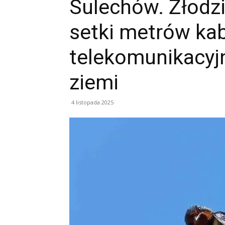
Sulechów. Złodzi
setki metrów ka
telekomunikacyjn
ziemi
4 listopada 2025