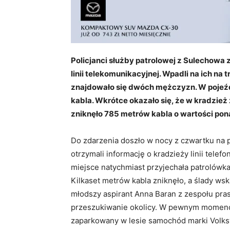
Policjanci służby patrolowej z Sulechowa
linii telekomunikacyjnej. Wpadli na ich na
znajdowało się dwóch mężczyzn. W pojeźdz
kabla. Wkrótce okazało się, że w kradzie
zniknęło 785 metrów kabla o wartości pona
Do zdarzenia doszło w nocy z czwartku na p
otrzymali informację o kradzieży linii tele
miejsce natychmiast przyjechała patrolówka
Kilkaset metrów kabla zniknęło, a ślady wsk
młodszy aspirant Anna Baran z zespołu praso
przeszukiwanie okolicy. W pewnym momenci
zaparkowany w lesie samochód marki Volks