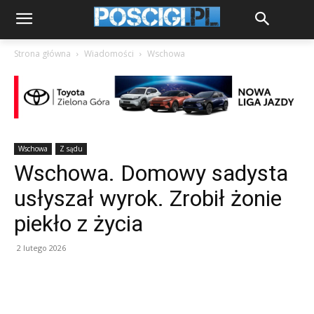
Strona główna
Wiadomości
Wschowa
Wschowa
Z sądu
Wschowa. Domowy sadysta
usłyszał wyrok. Zrobił żonie
piekło z życia
2 lutego 2026