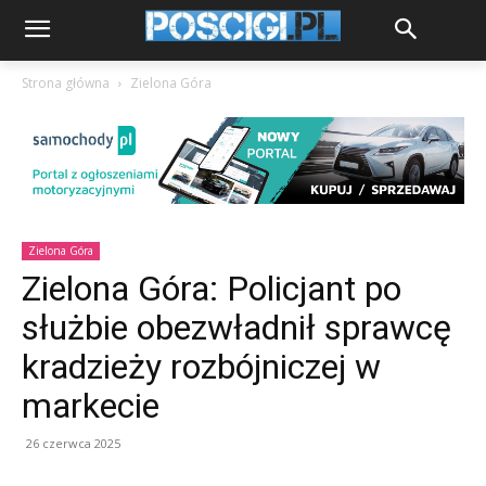
Strona główna
Zielona Góra
Zielona Góra
Zielona Góra: Policjant po
służbie obezwładnił sprawcę
kradzieży rozbójniczej w
markecie
26 czerwca 2025