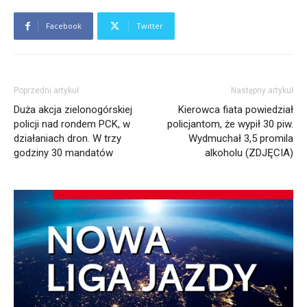
Facebook
Twitter
Poprzedni artykuł
Następny artykuł
Duża akcja zielonogórskiej
Kierowca fiata powiedział
policji nad rondem PCK, w
policjantom, że wypił 30 piw.
działaniach dron. W trzy
Wydmuchał 3,5 promila
godziny 30 mandatów
alkoholu (ZDJĘCIA)