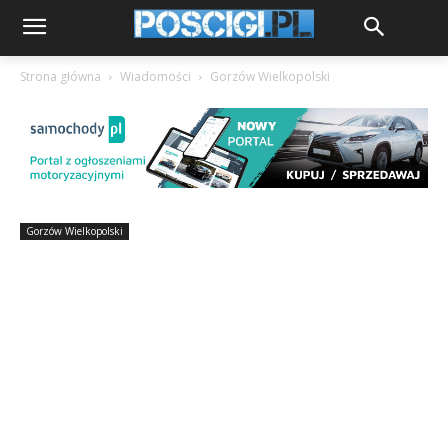
Strona główna
Wiadomości
Gorzów Wielkopolski
Gorzów Wielkopolski