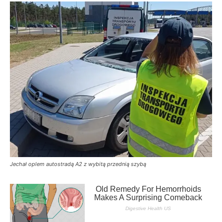
Jechał oplem autostradą A2 z wybitą przednią szybą