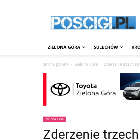
ZIELONA GÓRA
SULECHÓW
KRO
Strona główna
Zielona Góra
Zderzenie trzech s
Zielona Góra
Zderzenie trze