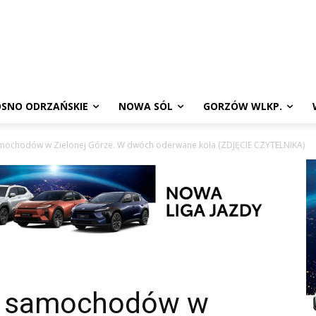
SNO ODRZAŃSKIE
NOWA SÓL
GORZÓW WLKP.
amochodów w Zielonej Górze. W dwóch oderwane koła (ZDJĘCIE CZYTELNIKA)
ch samochodów w