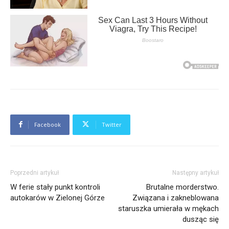
Facebook
Twitter
Poprzedni artykuł
Następny artykuł
W ferie stały punkt kontroli
Brutalne morderstwo.
autokarów w Zielonej Górze
Związana i zakneblowana
staruszka umierała w mękach
dusząc się