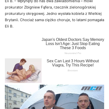
Eli B. – Wpłynęły do nas dwa zawiadomienia – mówi
prokurator Zbigniew Fąfera, rzecznik zielonogórskiej
prokuratury okręgowej. Jedno wysłała kobieta z Wielkiej
Brytanii. Chociaż sama ciężko choruje, to latami pomagała
Eli B.