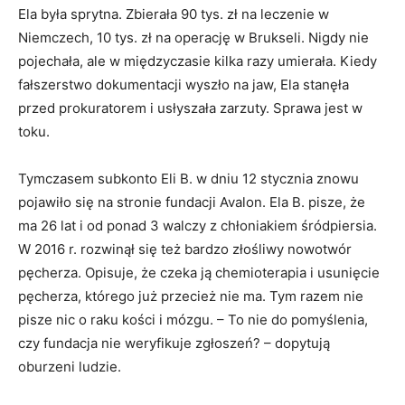
Ela była sprytna. Zbierała 90 tys. zł na leczenie w
Niemczech, 10 tys. zł na operację w Brukseli. Nigdy nie
pojechała, ale w międzyczasie kilka razy umierała. Kiedy
fałszerstwo dokumentacji wyszło na jaw, Ela stanęła
przed prokuratorem i usłyszała zarzuty. Sprawa jest w
toku.
Tymczasem subkonto Eli B. w dniu 12 stycznia znowu
pojawiło się na stronie fundacji Avalon. Ela B. pisze, że
ma 26 lat i od ponad 3 walczy z chłoniakiem śródpiersia.
W 2016 r. rozwinął się też bardzo złośliwy nowotwór
pęcherza. Opisuje, że czeka ją chemioterapia i usunięcie
pęcherza, którego już przecież nie ma. Tym razem nie
pisze nic o raku kości i mózgu. – To nie do pomyślenia,
czy fundacja nie weryfikuje zgłoszeń? – dopytują
oburzeni ludzie.